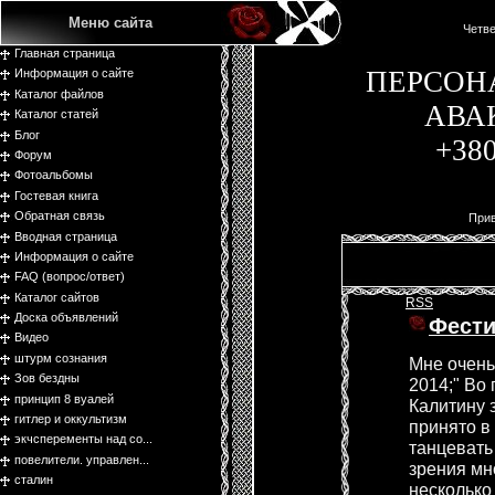
Меню сайта
Четве
Главная страница
ПЕРСОН
Информация о сайте
Каталог файлов
АВА
Каталог статей
Блог
+38
Форум
Фотоальбомы
Гостевая книга
Обратная связь
Прив
Вводная страница
Информация о сайте
FAQ (вопрос/ответ)
Каталог сайтов
RSS
Доска объявлений
Фести
Видео
штурм сознания
Мне очень
Зов бездны
2014;" Во
принцип 8 вуалей
Калитину 
гитлер и оккультизм
принято в
экчсперементы над со...
танцевать
повелители. управлен...
зрения мн
сталин
несколько