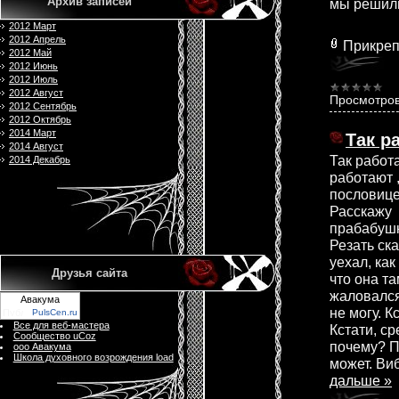
Архив записей
мы решили 
2012 Март
2012 Апрель
Прикреп
2012 Май
2012 Июнь
2012 Июль
2012 Август
Просмотров
2012 Сентябрь
2012 Октябрь
2014 Март
Так р
2014 Август
Так работ
2014 Декабрь
работают ,
пословице
Расскажу 
прабабушк
Резать ск
уехал, как
Друзья сайта
что она та
жаловался
Авакума
не могу. К
PulsCen.ru
Все для веб-мастера
Кстати, ср
Сообщество uCoz
почему? По
ооо Авакума
Школа духовного возрoждения load
может. Ви
дальше »