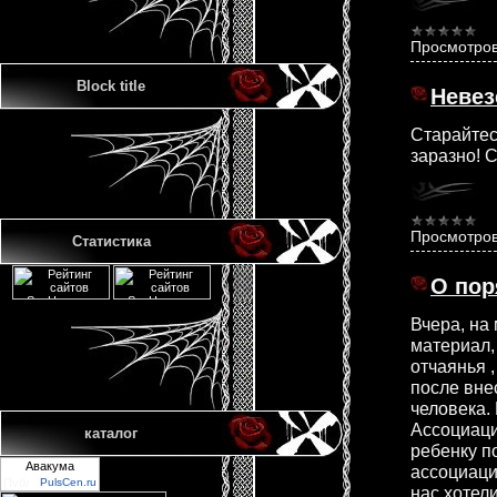
Просмотров
Block title
Невез
Старайтес
заразно! С
Просмотров
Статистика
О пор
Вчера, на
материал, 
отчаянья ,
после вне
человека.
Ассоциаци
каталог
ребенку п
Авакума
ассоциаци
PulsCen.ru
нас хотел