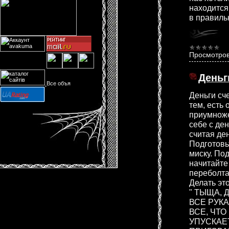
находится
в правиль
Просмотров
Деньг
Все объя
Деньги сч
тем, есть
приумножел
себе с ден
считая де
Подготовь
миску. По
начитайте
переболта
Делать эт
" ТЫЩА,
ВСЕ РУК
ВСЕ, ЧТО
УПУСКАЕ