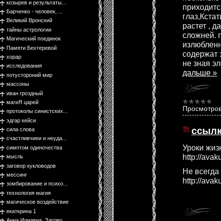
козырев и результаты...
приходитс
Барченко - человек, ...
глаз,Кстат
Великий Вронский
растет , 
тайны астрологии
сложней. 
Магический поединок
излюбленн
Памяти Бехтеревой
содержат 
хорар
не зная э
исследования
дальше »
потустороний мир
массоны
иван гроздный
магиЯ царей
Просмотров
протоколы синистских...
эдгар кейси
ссыл
сила слова
счастливчиеи и неуда...
Уроки жизн
симптом одиночества
http://ava
мысль
заговор кукловодов
Не всегда 
мессинг
http://ava
зомбирование и психо...
технология магия
магическое воздействие
екаткрина 1
Анна Ионавна. Загово...