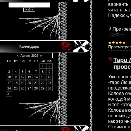
варианты 
читать ра
Надеюсь, 
Прикреп
Календарь
Просмотров
«
Август 2026
»
Таро 
Пн
Вт
Ср
Чт
Пт
Сб
Вс
прове
1
2
3
4
5
6
7
8
9
Уже прошл
10
11
12
13
14
15
16
-таро Люц
17
18
19
20
21
22
23
продолжае
24
25
26
27
28
29
30
Колода оч
31
колодой м
и тот. ко
Колода вк
первый де
как это и
Стоимость