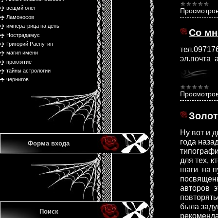
вещмй олег
Просмотров
Ламоносов
императрица на день
Со мн
Нострадамус
Григорий Распутин
тел.09717
магия имени
эл.почта
проклятие
тайны астрологии
чернигов
Просмотров
Золот
Ну вот и 
года назад
Форма входа
типографи
для тех, к
шаги на п
посвящены
авторов э
повторять
была заду
Поиск
рекоменда